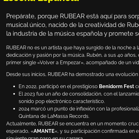
Prepárate, porque RUBEAR está aquí para sorp
musical único, nacido de la creatividad de R
la industria de la música española y promete
RUBEAR no es un artista que haya surgido de la noche a l
dedicación y pasión por la música. Rubén, a sus 40 años, 
primer single «Volver a Empezar», acompañado de un vide
Desde sus inicios, RUBEAR ha demostrado una evolución 
En 2022, participó en el prestigioso
Benidorm Fest
co
El 2023 fue un año de consolidación, con el lanzami
sonido pop electrónico característico.
2024 marcó un punto de inflexión con la profesional
Quintana de LaMassa Records.
Actualmente, RUBEAR se encuentra en un momento crucial
esperado, «
AMANTE
«, y su participación confirmada en e
siguiente gran paso en su carrera.