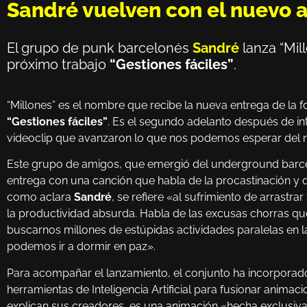
Sandré vuelven con el nuevo 
El grupo de punk barcelonés
Sandré
lanza “Mil
próximo trabajo
“Gestiones fáciles”
.
“Millones” es el nombre que recibe la nueva entrega de la 
“Gestiones fáciles”
. Es el segundo adelanto después de int
videoclip que avanzaron lo que nos podemos esperar del
Este grupo de amigos, que emergió del underground barcel
entrega con una canción que habla de la procastinación y del
como aclara
Sandré
, se refiere «al sufrimiento de arrastra
la productividad absurda. Habla de las excusas chorras 
buscarnos millones de estúpidas actividades paralelas en l
podemos ir a dormir en paz».
Para acompañar el lanzamiento, el conjunto ha incorporado
herramientas de Inteligencia Artificial para fusionar anima
explican sus creadores, es una animación «hecha exclusivam