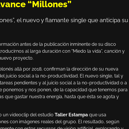
avance “Millones”
lones”, el nuevo y flamante single que anticipa su
formación antes de la publicación inminente de su disco
roducirnos al larga duración con “Miedo la vida”, canción y
 nuevo proyecto.
onés allá por 2018, confirman la dirección de su nueva
 juicio social a la no-productividad. El nuevo single, tal y
r tareas pendientes y al juicio social a la no-productividad o a
que ponemos y nos ponen, de la capacidad que tenemos para
as que gastar nuestra energía, hasta que ésta se agota y
 un videoclip del estudio
Taller Estampa
que usa
ciones con imágenes reales del grupo. El resultado, según
ente con estos recursos de visión artificial, explorando y