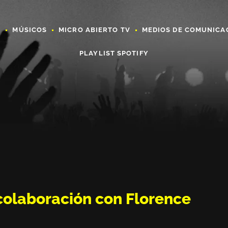
A
MÚSICOS
MICRO ABIERTO TV
MEDIOS DE COMUNICA
PLAYLIST SPOTIFY
olaboración con Florence