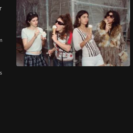
r
om
s