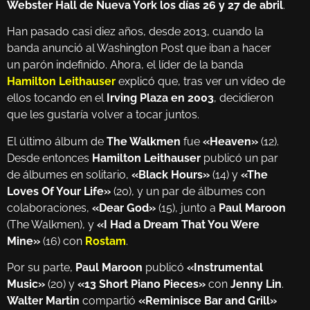
Webster Hall de Nueva York los días 26 y 27 de abril
.
Han pasado casi diez años, desde 2013, cuando la
banda anunció al Washington Post que iban a hacer
un parón indefinido. Ahora, el líder de la banda
Hamilton Leithauser
explicó que, tras ver un vídeo de
ellos tocando en el
Irving Plaza en 2003
, decidieron
que les gustaría volver a tocar juntos.
El último álbum de
The Walkmen
fue
«Heaven»
(12).
Desde entonces
Hamilton Leithauser
publicó un par
de álbumes en solitario,
«Black Hours»
(14) y
«The
Loves Of Your Life»
(20), y un par de álbumes con
colaboraciones,
«Dear God»
(15), junto a
Paul Maroon
(The Walkmen), y
«I Had a Dream That You Were
Mine»
(16) con
Rostam
.
Por su parte,
Paul Maroon
publicó
«Instrumental
Music»
(20) y
«13 Short Piano Pieces»
con
Jenny Lin
.
Walter Martin
compartió
«Reminisce Bar and Grill»