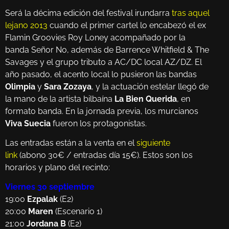
Será la décima edición del festival irundarra
tras aquel
lejano 2013
cuando el primer cartel lo encabezó el ex
Flamin Groovies Roy Loney acompañado por la
banda Señor No, además de Barrence Whitfield & The
Savages y el grupo tributo a AC/DC local AZ/DZ. El
año pasado, el acento local lo pusieron las bandas
Olimpia
y
Sara Zozaya
, y la actuación estelar llegó de
la mano de la artista bilbaína
La Bien Querida
, en
formato banda. En la jornada previa, los murcianos
Viva Suecia
fueron los protagonistas.
Las entradas están a la venta en el
siguiente
link
(abono 30€ / entradas día 15€). Estos son los
horarios y plano del recinto:
Viernes 30 septiembre
19:00
Ezpalak
(E2)
20:00
Maren
(Escenario 1)
21:00
Jordana B
(E2)