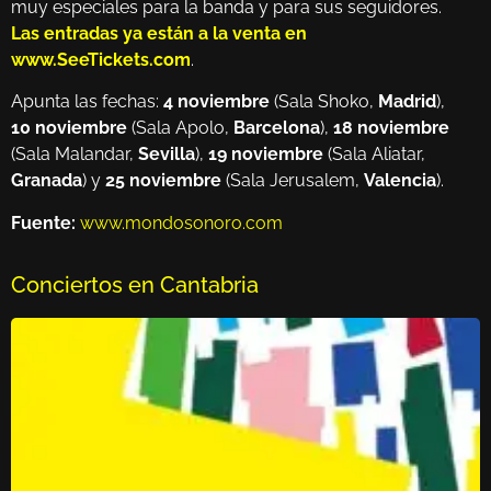
muy especiales para la banda y para sus seguidores.
Las entradas ya están a la venta en
www.SeeTickets.com
.
Apunta las fechas:
4 noviembre
(Sala Shoko,
Madrid
),
10 noviembre
(Sala Apolo,
Barcelona
),
18 noviembre
(Sala Malandar,
Sevilla
),
19 noviembre
(Sala Aliatar,
Granada
) y
25 noviembre
(Sala Jerusalem,
Valencia
).
Fuente:
www.mondosonoro.com
Conciertos en Cantabria