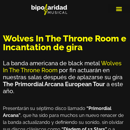
MEDIOS DE 
PLAYLIS
MICRO 
Wolves In The Throne Room e
Incantation de gira
La banda americana de black metal
Wolves
In The Throne Room
por fin actuarán en
nuestras salas después de aplazarse su gira
The Primordial Arcana European Tour
a este
año.
Presentarán su séptimo disco llamado
“Primordial
Arcana”
, que ha sido para muchos un nuevo renacer de
la banda actualizando y definiendo su sonido, sin olvidar
sus discos clásiscos como
“Diadem of 12 Stars”
o a