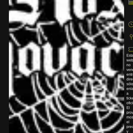
Est
we
no
ven
ent
dir
sól
enl
a
tick
ofic
El
pro
mos
el
pre
y