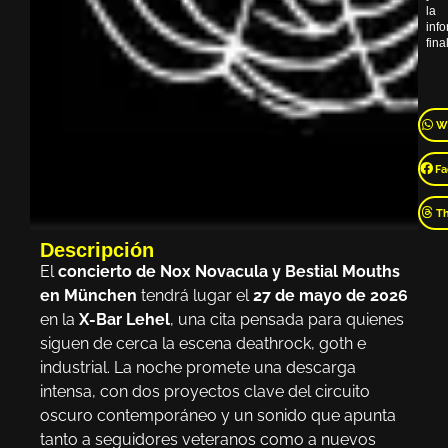
la
inf
final
W
Fa
T
Descripción
El
concierto de Nox Novacula y Bestial Mouths
en München
tendrá lugar el
27 de mayo de 2026
en la
X-Bar Lehel
, una cita pensada para quienes
siguen de cerca la escena deathrock, goth e
industrial. La noche promete una descarga
intensa, con dos proyectos clave del circuito
oscuro contemporáneo y un sonido que apunta
tanto a seguidores veteranos como a nuevos