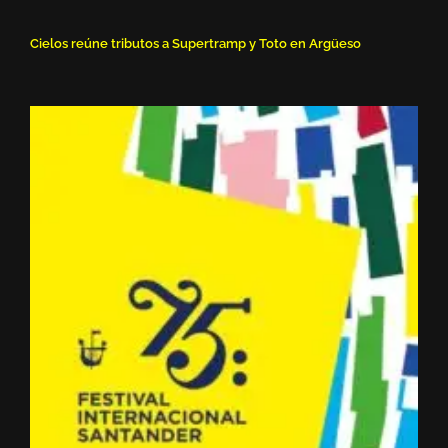
Cielos reúne tributos a Supertramp y Toto en Argüeso